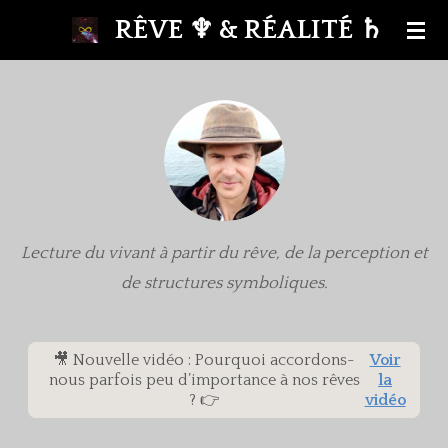
Passer
RÊVE
♆
& RÉALITÉ
♄
au
contenu
principal
Lecture du vivant à partir du rêve, de la perception et
de structures symboliques.
🎥 Nouvelle vidéo : Pourquoi accordons-
Voir
nous parfois peu d’importance à nos rêves
la
? 👉
vidéo