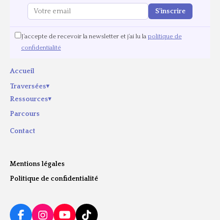
S’inscrire
J’accepte de recevoir la newsletter et j’ai lu la
politique de
confidentialité
Accueil
Traversées
▾
Ressources
▾
Parcours
Contact
Mentions légales
Politique de confidentialité
F
I
Y
T