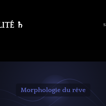
LITÉ
♄
S
Morphologie du rêve