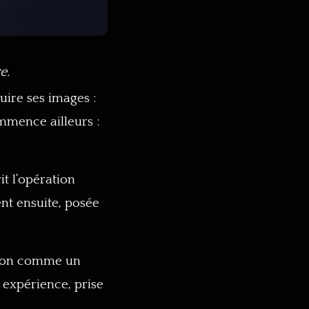
e.
uire ses images :
mmence ailleurs :
it l’opération
ent ensuite, posée
, non comme un
 expérience, prise