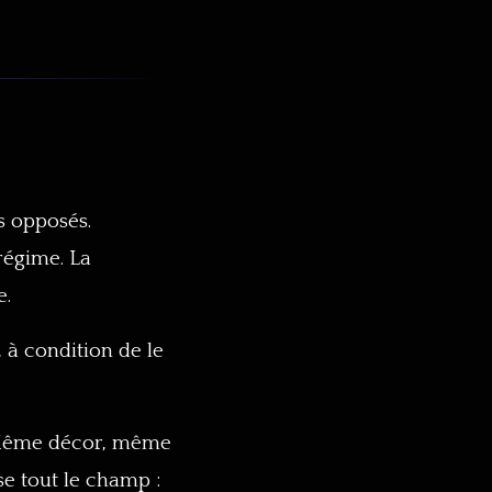
s opposés.
régime. La
e.
à condition de le
. Même décor, même
se tout le champ :