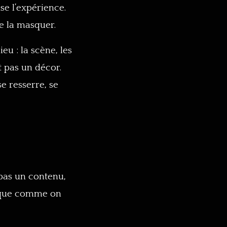
se l’expérience.
de la masquer.
eu : la scène, les
st pas un décor.
e resserre, se
 pas un contenu,
resque comme on