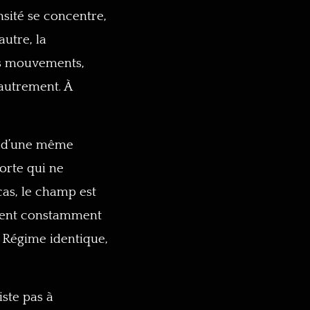
nsité se concentre,
autre, la
es mouvements,
 autrement. À
er d’une même
porte qui ne
cas, le champ est
ement constamment
. Régime identique,
iste pas à